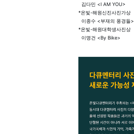
김다민 <I AM YOU>
*온빛-해원신진사진가상
이종수 <부재의 풍경들>
*온빛-해원대학생사진상
이명건 <By Bike>